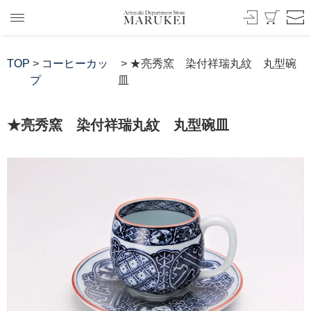
TOP
>
コーヒーカッ
> ★亮秀窯 染付祥瑞丸紋 丸型碗
プ
皿
★亮秀窯 染付祥瑞丸紋 丸型碗皿