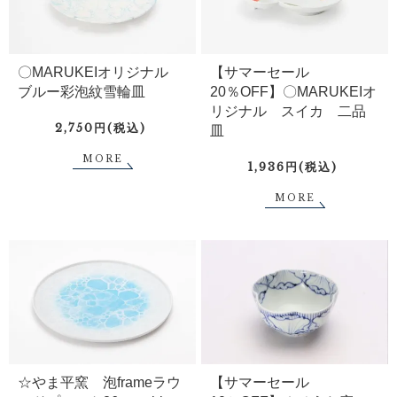
〇MARUKEIオリジナル
【サマーセール
ブルー彩泡紋雪輪皿
20％OFF】〇MARUKEIオ
リジナル スイカ 二品
2,750円(税込)
皿
MORE
1,936円(税込)
MORE
☆やま平窯 泡frameラウ
【サマーセール