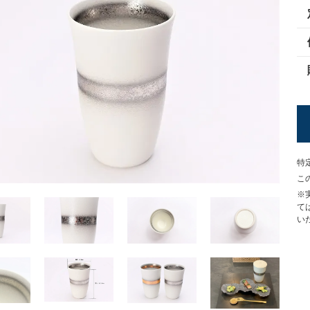
特
こ
※
て
い