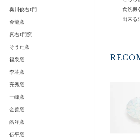
食洗機
奥川俊右ｴ門
出来る
金龍窯
真右ｴ門窯
そうた窯
RECO
福泉窯
李荘窯
亮秀窯
一峰窯
金善窯
皓洋窯
伝平窯