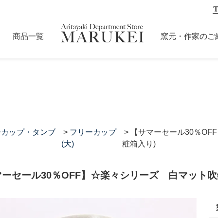
商品一覧
窯元・作家のご
ーカップ・タンブ
>
フリーカップ
> 【サマーセール30％O
(大)
粧箱入り)
ーセール30％OFF】☆楽々シリーズ 白マット吹