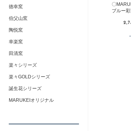
〇MAR
徳幸窯
ブルー彩
伯父山窯
2,
陶悦窯
幸楽窯
田清窯
楽々シリーズ
楽々GOLDシリーズ
誕生花シリーズ
MARUKEIオリジナル