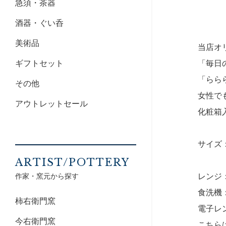
急須・茶器
酒器・ぐい呑
美術品
当店オ
ギフトセット
「毎日
「らら
その他
女性で
アウトレットセール
化粧箱
サイズ：
ARTIST/POTTERY
作家・窯元から探す
レンジ
食洗機
柿右衛門窯
電子レ
今右衛門窯
こちら