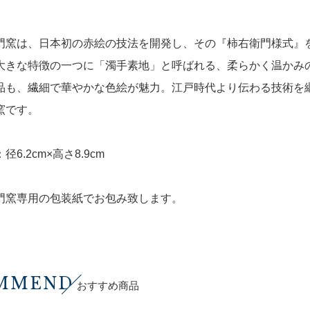
門窯は、日本初の赤絵の技法を開発し、その『柿右衛門様式』
大きな特徴の一つに「濁手素地」と呼ばれる、柔らかく温かみ
品も、繊細で華やかな色絵が魅力。江戸時代より伝わる技術を
窯です。
径6.2cm×高さ8.9cm
門窯専用の包装紙でお包み致します。
MMEND
おすすめ商品