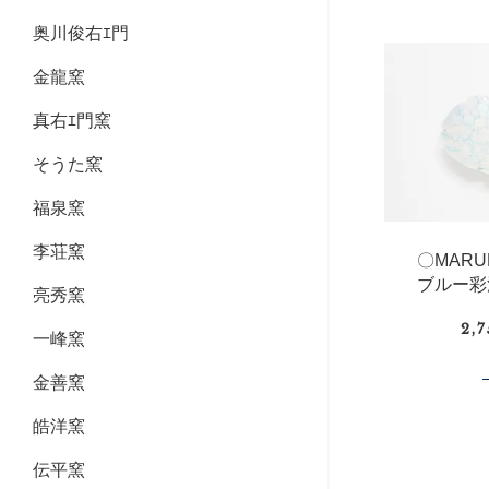
奥川俊右ｴ門
金龍窯
真右ｴ門窯
そうた窯
福泉窯
李荘窯
〇MAR
ブルー彩
亮秀窯
2,
一峰窯
金善窯
皓洋窯
伝平窯