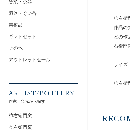
急須・茶器
酒器・ぐい呑
柿右衛
美術品
作品の
ギフトセット
どの作
右衛門
その他
アウトレットセール
サイズ：
柿右衛
ARTIST/POTTERY
作家・窯元から探す
柿右衛門窯
RECO
今右衛門窯