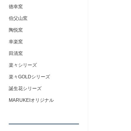
徳幸窯
伯父山窯
陶悦窯
幸楽窯
田清窯
楽々シリーズ
楽々GOLDシリーズ
誕生花シリーズ
MARUKEIオリジナル