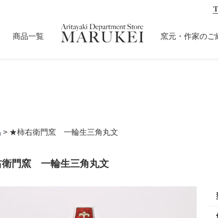
商品一覧
窯元・作家のご
品
> ★柿右衛門窯 一輪生三角丸文
右衛門窯 一輪生三角丸文