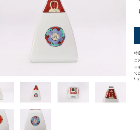
特
こ
※
て
い