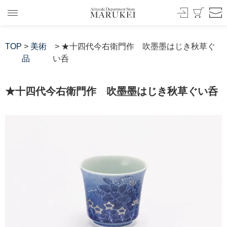
TOP
>
美術
> ★十四代今右衛門作 吹墨墨はじき秋草ぐ
品
い呑
★十四代今右衛門作 吹墨墨はじき秋草ぐい呑