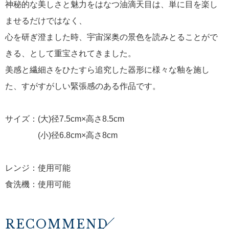
神秘的な美しさと魅力をはなつ油滴天目は、単に目を楽し
ませるだけではなく、
心を研ぎ澄ました時、宇宙深奥の景色を読みとることがで
きる、として重宝されてきました。
美感と繊細さをひたすら追究した器形に様々な釉を施し
た、すがすがしい緊張感のある作品です。
サイズ：(大)径7.5cm×高さ8.5cm
(小)径6.8cm×高さ8cm
レンジ：使用可能
食洗機：使用可能
RECOMMEND