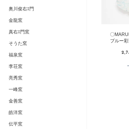
奥川俊右ｴ門
金龍窯
真右ｴ門窯
〇MAR
ブルー彩
そうた窯
2,
福泉窯
李荘窯
亮秀窯
一峰窯
金善窯
皓洋窯
伝平窯