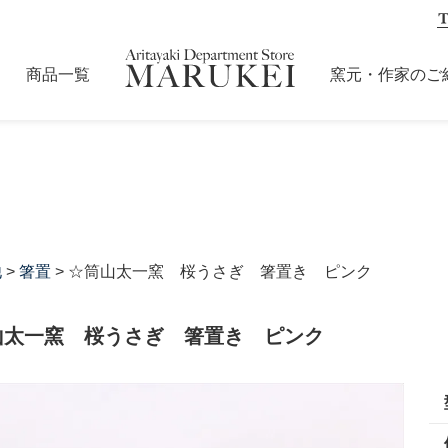
商品一覧
窯元・作家のご
他
>
箸置
> ☆筒山太一窯 桜うさぎ 箸置き ピンク
山太一窯 桜うさぎ 箸置き ピンク