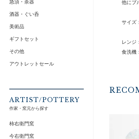
急須・茶器
他にブ
酒器・ぐい呑
サイズ：
美術品
ギフトセット
レンジ
その他
食洗機
アウトレットセール
RECO
ARTIST/POTTERY
作家・窯元から探す
柿右衛門窯
今右衛門窯