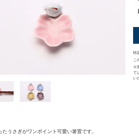
特
こ
※
て
い
ったうさぎがワンポイント可愛い箸置です。