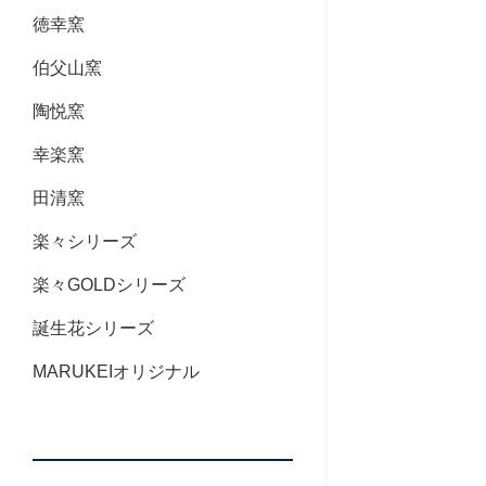
徳幸窯
伯父山窯
陶悦窯
幸楽窯
田清窯
楽々シリーズ
楽々GOLDシリーズ
誕生花シリーズ
MARUKEIオリジナル