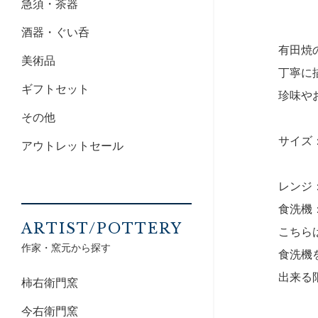
急須・茶器
酒器・ぐい呑
有田焼
美術品
丁寧に
ギフトセット
珍味や
その他
サイズ：8
アウトレットセール
レンジ
食洗機
ARTIST/POTTERY
こちら
作家・窯元から探す
食洗機
出来る
柿右衛門窯
今右衛門窯