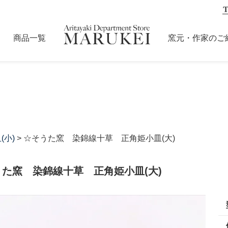
商品一覧
窯元・作家のご
(小)
> ☆そうた窯 染錦線十草 正角姫小皿(大)
うた窯 染錦線十草 正角姫小皿(大)