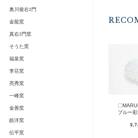
奥川俊右ｴ門
RECO
金龍窯
真右ｴ門窯
そうた窯
福泉窯
李荘窯
亮秀窯
一峰窯
〇MAR
金善窯
ブルー彩
皓洋窯
2,
伝平窯