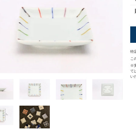
特
こ
※
て
い