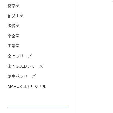
徳幸窯
伯父山窯
陶悦窯
幸楽窯
田清窯
楽々シリーズ
楽々GOLDシリーズ
誕生花シリーズ
MARUKEIオリジナル