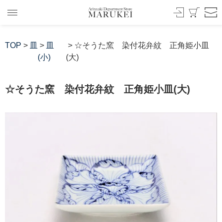
TOP
>
皿
>
皿
> ☆そうた窯 染付花弁紋 正角姫小皿
(小)
(大)
☆そうた窯 染付花弁紋 正角姫小皿(大)