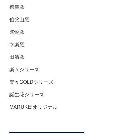
徳幸窯
伯父山窯
陶悦窯
幸楽窯
田清窯
楽々シリーズ
楽々GOLDシリーズ
誕生花シリーズ
MARUKEIオリジナル