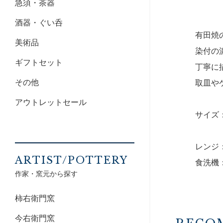
急須・茶器
酒器・ぐい呑
有田焼
美術品
染付の
ギフトセット
丁寧に
その他
取皿や
アウトレットセール
サイズ：1
レンジ
ARTIST/POTTERY
食洗機
作家・窯元から探す
柿右衛門窯
今右衛門窯