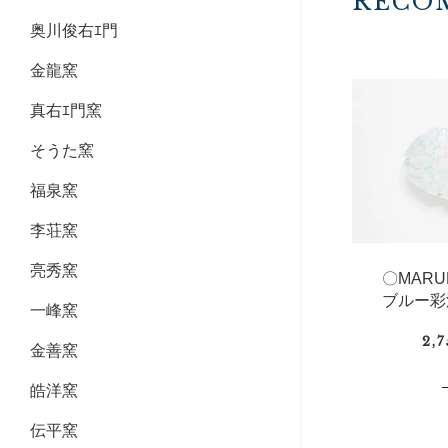
RECO
奥川俊右ｴ門
金龍窯
真右ｴ門窯
そうた窯
福泉窯
李荘窯
亮秀窯
〇MAR
ブルー彩
一峰窯
2,
金善窯
皓洋窯
伝平窯