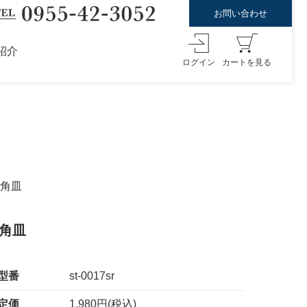
お問い合わせ
紹介
ログイン
カートを見る
正角皿
正角皿
型番
st-0017sr
定価
1,980円(税込)