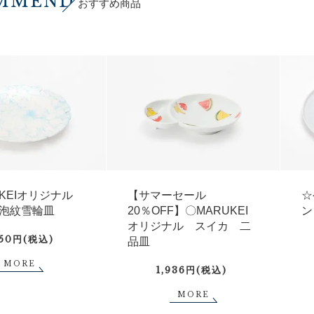
MMEND
おすすめ商品
UKEIオリジナル
【サマーセール
☆
泡紋雪輪皿
20％OFF】〇MARUKEI
ン
オリジナル スイカ 二
750円(税込)
品皿
MORE
1,936円(税込)
MORE