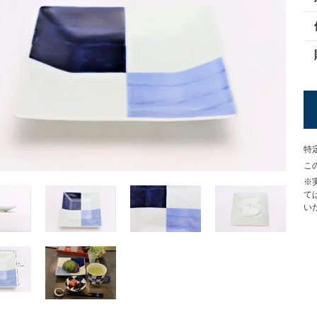
特
こ
※
て
い