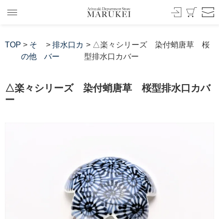
TOP
>
そ
>
排水口カ
> △楽々シリーズ 染付蛸唐草 桜
の他
バー
型排水口カバー
△楽々シリーズ 染付蛸唐草 桜型排水口カバ
ー