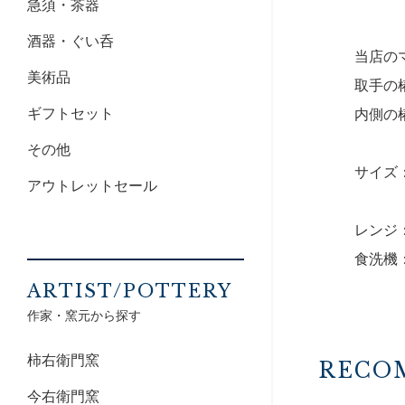
急須・茶器
酒器・ぐい呑
当店の
美術品
取手の
ギフトセット
内側の
その他
サイズ：
アウトレットセール
レンジ
食洗機
ARTIST/POTTERY
作家・窯元から探す
柿右衛門窯
RECO
今右衛門窯