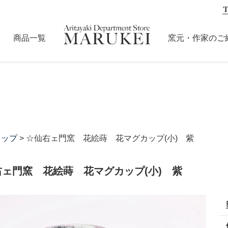
商品一覧
窯元・作家のご
カップ
> ☆仙右ェ門窯 花絵蒔 花マグカップ(小) 紫
右ェ門窯 花絵蒔 花マグカップ(小) 紫