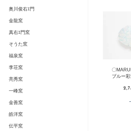
奥川俊右ｴ門
金龍窯
真右ｴ門窯
そうた窯
福泉窯
李荘窯
〇MAR
ブルー彩
亮秀窯
2,
一峰窯
金善窯
皓洋窯
伝平窯