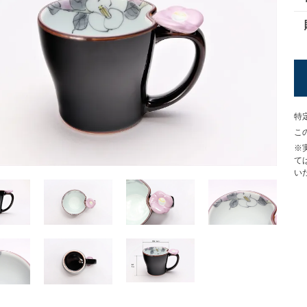
特
こ
※
て
い