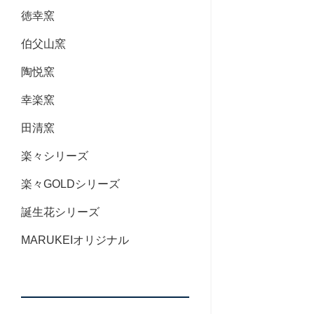
徳幸窯
伯父山窯
陶悦窯
幸楽窯
田清窯
楽々シリーズ
楽々GOLDシリーズ
誕生花シリーズ
MARUKEIオリジナル