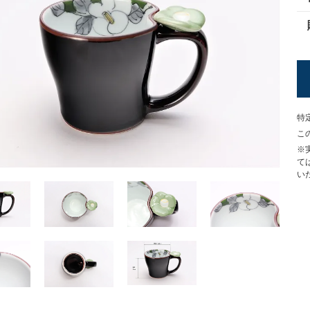
特
こ
※
て
い