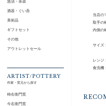
急須・茶器
酒器・ぐい呑
当店の
美術品
取手の
ギフトセット
内側の
その他
サイズ：
アウトレットセール
レンジ
食洗機
ARTIST/POTTERY
作家・窯元から探す
柿右衛門窯
RECO
今右衛門窯