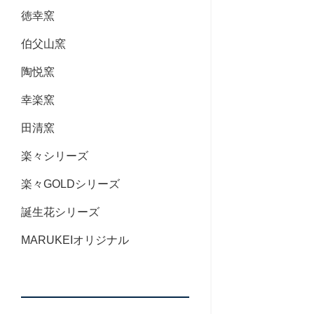
徳幸窯
伯父山窯
陶悦窯
幸楽窯
田清窯
楽々シリーズ
楽々GOLDシリーズ
誕生花シリーズ
MARUKEIオリジナル