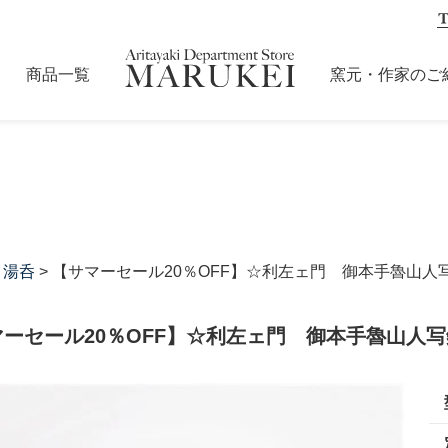
商品一覧
窯元・作家のご
>
湯呑
> 【サマーセール20％OFF】☆利左ェ門 御本手魯山人
ーセール20％OFF】☆利左ェ門 御本手魯山人写