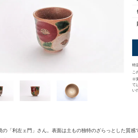
特
こ
※
て
い
焼の「利左ェ門」さん。表面は土もの独特のざらっとした質感で