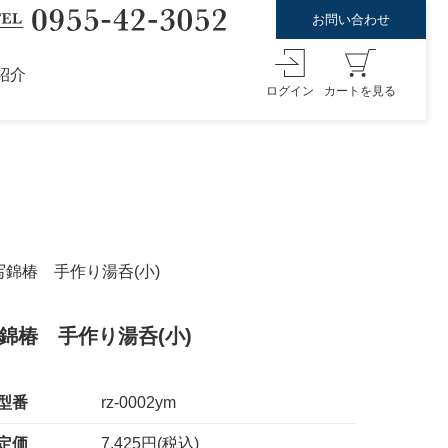
お問い合わせ
紹介
ログイン
カートを見る
写錦椿 手作り湯呑(小)
錦椿 手作り湯呑(小)
型番
rz-0002ym
定価
7,425円(税込)