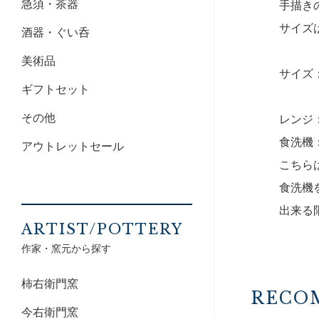
急須・茶器
手描き
サイズ
酒器・ぐい呑
美術品
サイズ：
ギフトセット
その他
レンジ
食洗機
アウトレットセール
こちら
食洗機
出来る
ARTIST/POTTERY
作家・窯元から探す
柿右衛門窯
RECO
今右衛門窯