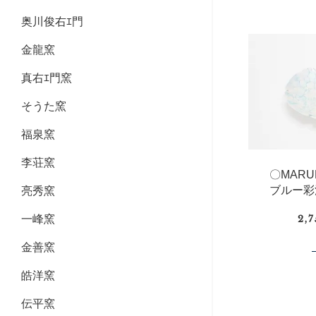
奥川俊右ｴ門
金龍窯
真右ｴ門窯
そうた窯
福泉窯
李荘窯
〇MAR
ブルー彩
亮秀窯
一峰窯
2,
金善窯
皓洋窯
伝平窯