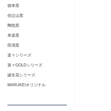
徳幸窯
伯父山窯
陶悦窯
幸楽窯
田清窯
楽々シリーズ
楽々GOLDシリーズ
誕生花シリーズ
MARUKEIオリジナル