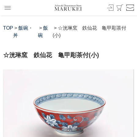
TOP
>
飯碗・
>
飯
> ☆洸琳窯 鉄仙花 亀甲彫茶付
丼
碗
(小)
☆洸琳窯 鉄仙花 亀甲彫茶付(小)