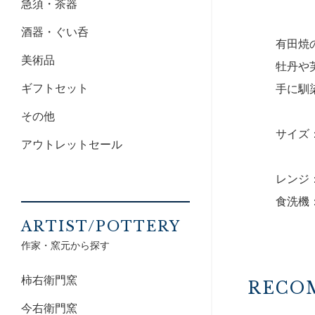
急須・茶器
酒器・ぐい呑
有田焼
美術品
牡丹や
ギフトセット
手に馴
その他
サイズ：
アウトレットセール
レンジ
食洗機
ARTIST/POTTERY
作家・窯元から探す
柿右衛門窯
RECO
今右衛門窯