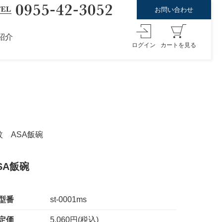
お問い合わせ
紹介
ログイン
カートを見る
紋 ASA飯碗
SA飯碗
型番
st-0001ms
定価
5,060円(税込)