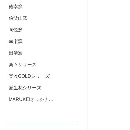
徳幸窯
伯父山窯
陶悦窯
幸楽窯
田清窯
楽々シリーズ
楽々GOLDシリーズ
誕生花シリーズ
MARUKEIオリジナル