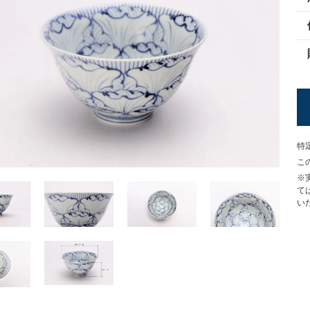
特
こ
※
て
い