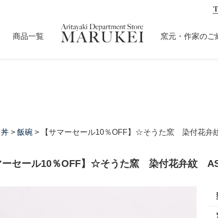
商品一覧
窯元・作家のご
・丼
>
飯碗
> 【サマーセール10％OFF】☆そうた窯 染付花弁
ーセール10％OFF】☆そうた窯 染付花弁紋 A