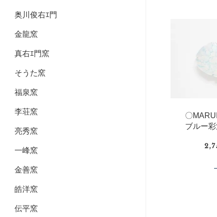
奥川俊右ｴ門
金龍窯
真右ｴ門窯
そうた窯
福泉窯
李荘窯
〇MAR
ブルー彩
亮秀窯
2,
一峰窯
金善窯
皓洋窯
伝平窯