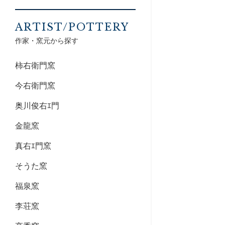
ARTIST/POTTERY
作家・窯元から探す
柿右衛門窯
今右衛門窯
奥川俊右ｴ門
金龍窯
真右ｴ門窯
そうた窯
福泉窯
李荘窯