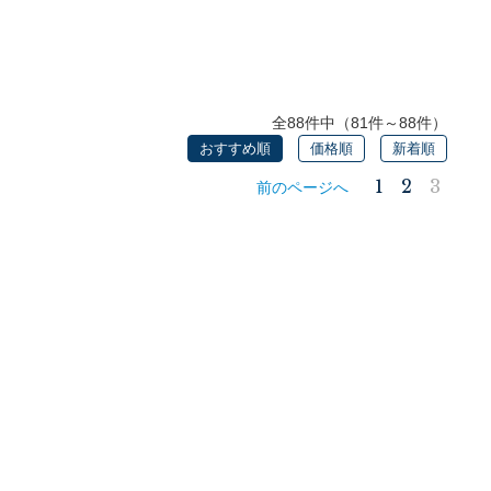
全88件中（81件～88件）
おすすめ順
価格順
新着順
1
2
3
前のページへ