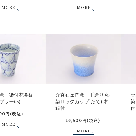
MORE
MORE
窯 染付花弁紋
☆真右ェ門窯 手造り 藍
☆
ブラー(S)
染ロックカップ(たて) 木
染
箱付
付
400円(税込)
16,500円(税込)
MORE
MORE