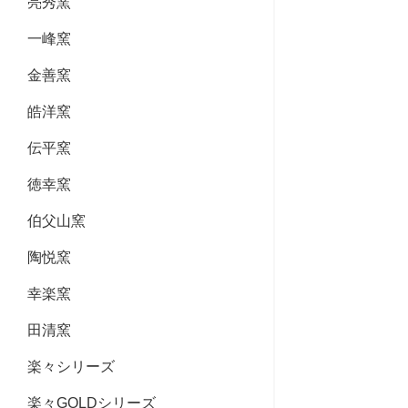
亮秀窯
一峰窯
金善窯
皓洋窯
伝平窯
徳幸窯
伯父山窯
陶悦窯
幸楽窯
田清窯
楽々シリーズ
楽々GOLDシリーズ