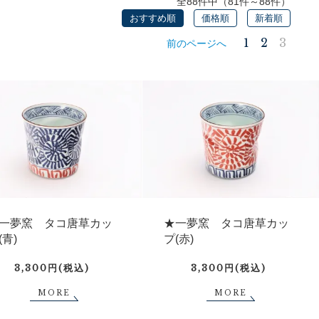
全88件中（81件～88件）
おすすめ順
価格順
新着順
1
2
3
前のページへ
一夢窯 タコ唐草カッ
★一夢窯 タコ唐草カッ
(青)
プ(赤)
3,300円(税込)
3,300円(税込)
MORE
MORE