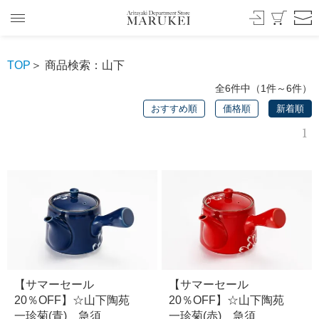
TOP
＞ 商品検索：山下
全6件中（1件～6件）
おすすめ順
価格順
新着順
1
【サマーセール
【サマーセール
20％OFF】☆山下陶苑
20％OFF】☆山下陶苑
一珍菊(青) 急須
一珍菊(赤) 急須