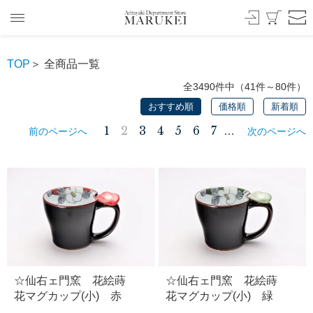
TOP
＞ 全商品一覧
全3490件中（41件～80件）
おすすめ順
価格順
新着順
1
2
3
4
5
6
7
…
前のページへ
次のページへ
☆仙右ェ門窯 花絵蒔
☆仙右ェ門窯 花絵蒔
花マグカップ(小) 赤
花マグカップ(小) 緑