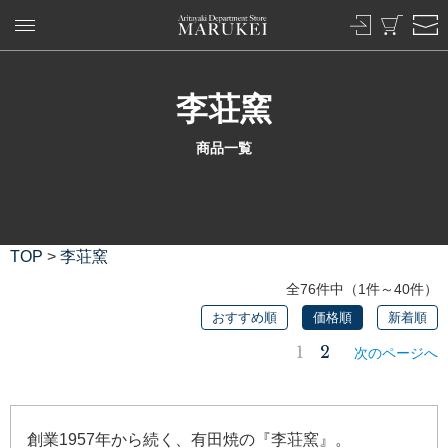
李荘窯
商品一覧
TOP
>
李荘窯
全76件中（1件～40件）
おすすめ順
価格順
新着順
1
2
次のページへ
創業1957年から続く、有田焼の『李荘窯』。