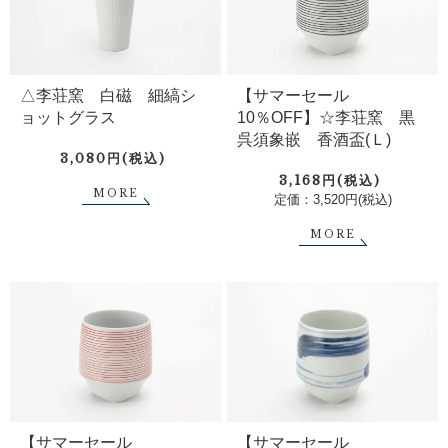
△李荘窯 白磁 細縞シ
【サマーセール
ョットグラス
10％OFF】☆李荘窯 黒
呉須象嵌 香酒盃(Ｌ)
3,080円(税込)
3,168円(税込)
MORE
定価：3,520円(税込)
MORE
【サマーセール
【サマーセール