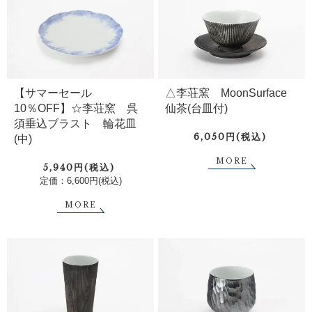
【サマーセール
△李荘窯 MoonSurface
10％OFF】☆李荘窯 呉
仙茶(台皿付)
須垂込ブラスト 輪花皿
6,050円(税込)
(中)
MORE
5,940円(税込)
定価：6,600円(税込)
MORE