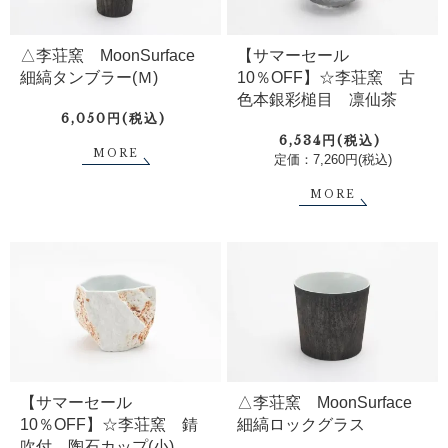
△李荘窯 MoonSurface
【サマーセール
細縞タンブラー(Ｍ)
10％OFF】☆李荘窯 古
色本銀彩槌目 凛仙茶
6,050円(税込)
6,534円(税込)
MORE
定価：7,260円(税込)
MORE
【サマーセール
△李荘窯 MoonSurface
10％OFF】☆李荘窯 錆
細縞ロックグラス
吹付 陶石カップ(小)