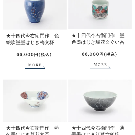
★十四代今右衛門作 墨
★十四代今右衛門作 色
色墨はじき瑞花文ぐい呑
絵吹墨墨はじき梅文杯
66,000円(税込)
66,000円(税込)
MORE
MORE
★十四代今右衛門作 藍
★十四代今右衛門作 薄
色墨はじき草花文盃
墨墨はじき紅葉文飯碗