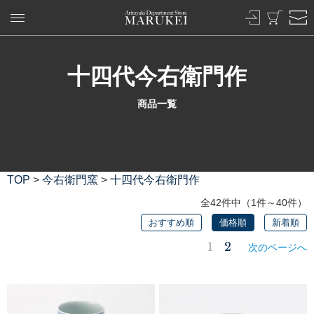
十四代今右衛門作
商品一覧
TOP
>
今右衛門窯
>
十四代今右衛門作
全42件中（1件～40件）
おすすめ順
価格順
新着順
1
2
次のページへ