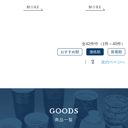
MORE
MORE
全42件中（1件～40件）
おすすめ順
価格順
新着順
1
2
次のページへ
GOODS
商品一覧