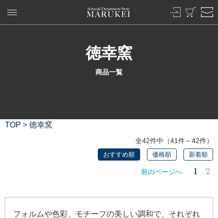
徳幸窯
商品一覧
TOP
>
徳幸窯
全42件中（41件～42件）
おすすめ順
価格順
新着順
1
2
前のページへ
フォルムや色彩、モチーフの美しい調和で、それぞれ