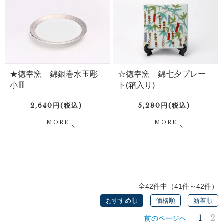
★徳幸窯 錦銀巻水玉彫
☆徳幸窯 錦七夕プレー
小皿
ト(箱入り)
2,640円(税込)
5,280円(税込)
MORE
MORE
全42件中（41件～42件）
おすすめ順
価格順
新着順
1
2
前のページへ