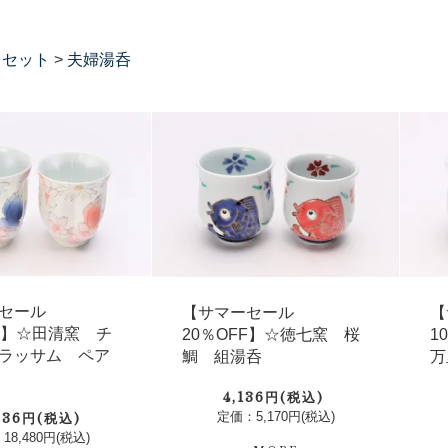
トセット
>
夫婦湯呑
セール
【サマーセール
【
FF】☆田清窯 チ
20％OFF】☆徳七窯 桜
1
ラッサム ペア
鯛 組湯呑
万
4,136円(税込)
定価：5,170円(税込)
936円(税込)
18,480円(税込)