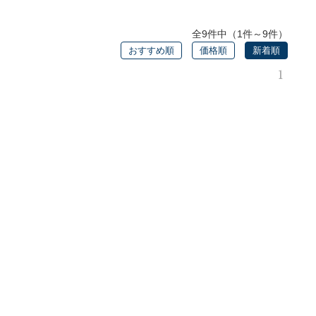
全9件中（1件～9件）
おすすめ順
価格順
新着順
1