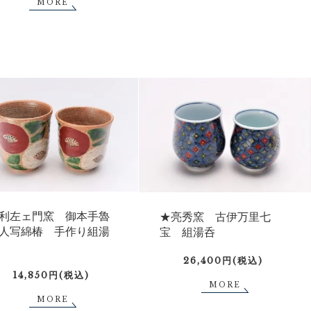
MORE
利左ェ門窯 御本手魯
★亮秀窯 古伊万里七
人写綿椿 手作り組湯
宝 組湯呑
26,400円(税込)
14,850円(税込)
MORE
MORE