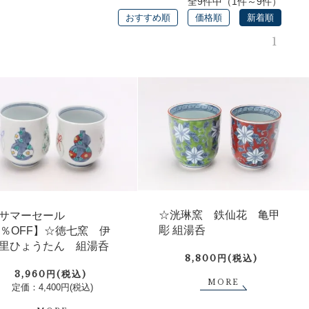
全9件中（1件～9件）
おすすめ順
価格順
新着順
1
☆洸琳窯 鉄仙花 亀甲
サマーセール
彫 組湯呑
0％OFF】☆徳七窯 伊
里ひょうたん 組湯呑
8,800円(税込)
3,960円(税込)
MORE
定価：4,400円(税込)