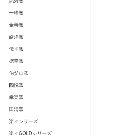
亮秀窯
一峰窯
金善窯
皓洋窯
伝平窯
徳幸窯
伯父山窯
陶悦窯
幸楽窯
田清窯
楽々シリーズ
楽々GOLDシリーズ