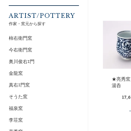
ARTIST/POTTERY
作家・窯元から探す
柿右衛門窯
今右衛門窯
奥川俊右ｴ門
金龍窯
★亮秀窯
真右ｴ門窯
湯呑
そうた窯
17,
福泉窯
李荘窯