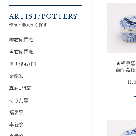
ARTIST/POTTERY
作家・窯元から探す
柿右衛門窯
今右衛門窯
★福泉
奥川俊右ｴ門
繭型蓋物
金龍窯
11
真右ｴ門窯
そうた窯
福泉窯
李荘窯