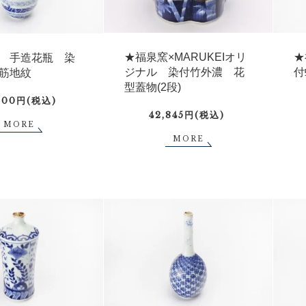
★福泉窯×MARUKEIオリ
★
 手造花瓶 染
ジナル 染付竹外濃 花
付
筋地紋
型蓋物(2段)
600円(税込)
42,845円(税込)
MORE
MORE