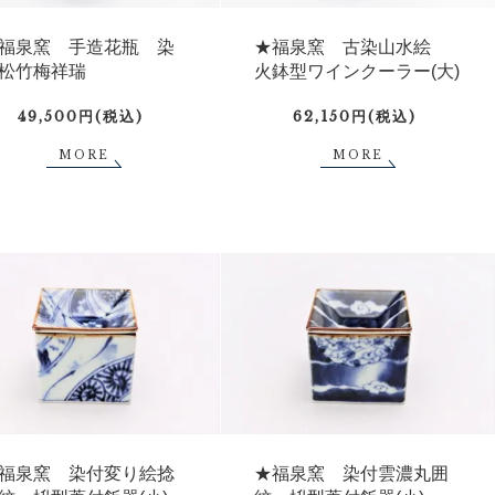
福泉窯 手造花瓶 染
★福泉窯 古染山水絵
松竹梅祥瑞
火鉢型ワインクーラー(大)
49,500円(税込)
62,150円(税込)
MORE
MORE
福泉窯 染付変り絵捻
★福泉窯 染付雲濃丸囲