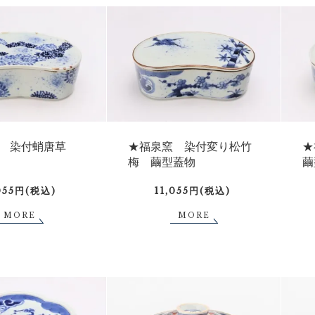
窯 染付蛸唐草
★福泉窯 染付変り松竹
★
梅 繭型蓋物
繭
,055円(税込)
11,055円(税込)
MORE
MORE