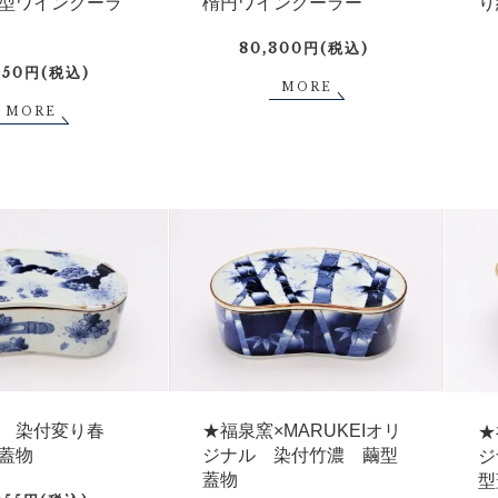
型ワインクーラ
り
楕円ワインクーラー
80,300円(税込)
150円(税込)
MORE
MORE
 染付変り春
★福泉窯×MARUKEIオリ
★
蓋物
ジナル 染付竹濃 繭型
ジ
蓋物
型