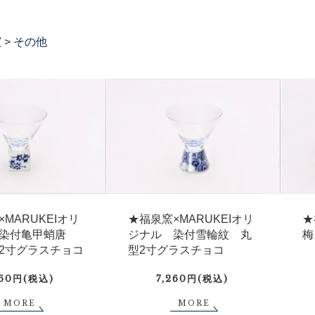
窯
>
その他
MARUKEIオリ
★福泉窯×MARUKEIオリ
★
染付亀甲蛸唐
ジナル 染付雪輪紋 丸
梅
2寸グラスチョコ
型2寸グラスチョコ
260円(税込)
7,260円(税込)
MORE
MORE