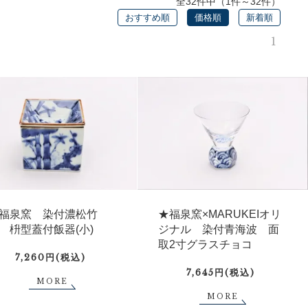
全32件中（1件～32件）
おすすめ順
価格順
新着順
1
福泉窯 染付濃松竹
★福泉窯×MARUKEIオリ
 枡型蓋付飯器(小)
ジナル 染付青海波 面
取2寸グラスチョコ
7,260円(税込)
7,645円(税込)
MORE
MORE