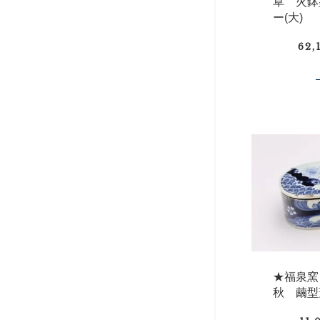
草 火鉢
ー(大)
62,
★福泉窯
秋 繭型