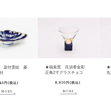
★福泉窯 呉須巻金彩
★
 染付雲絵 菱
正角2寸グラスチョコ
丸
付
8,910円(税込)
645円(税込)
MORE
MORE