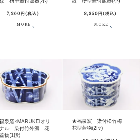
紋 枡型蓋付飯器(小)
紋 枡型蓋付飯器(小)
7,260円(税込)
8,250円(税込)
MORE
MORE
★福泉窯 染付松竹梅
福泉窯×MARUKEIオリ
花型蓋物(2段)
ナル 染付竹外濃 花
蓋物(1段)