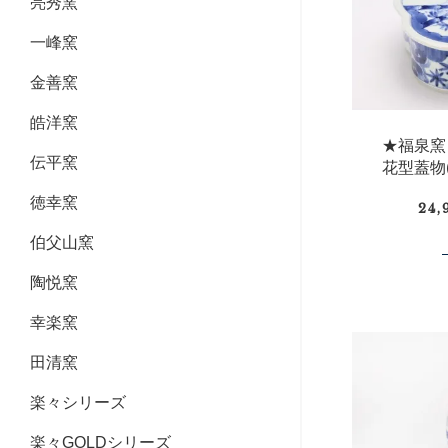
亮秀窯
一峰窯
金善窯
皓洋窯
★福泉
伝平窯
花型蓋物(
徳幸窯
24
伯父山窯
陶悦窯
幸楽窯
田清窯
楽々シリーズ
楽々GOLDシリーズ