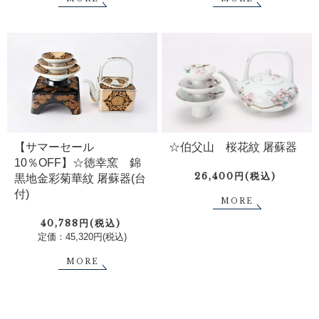
【サマーセール
☆伯父山 桜花紋 屠蘇器
10％OFF】☆徳幸窯 錦
26,400円(税込)
黒地金彩菊華紋 屠蘇器(台
付)
MORE
40,788円(税込)
定価：45,320円(税込)
MORE