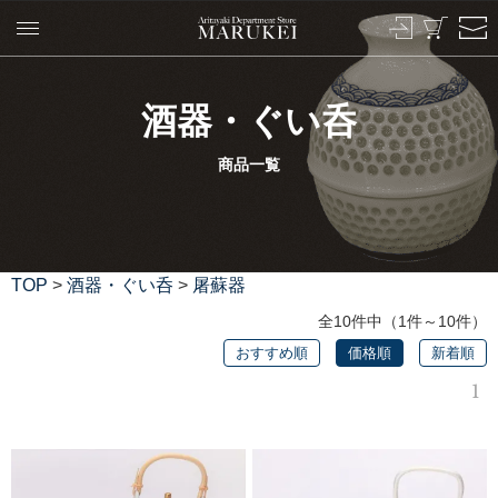
酒器・ぐい呑
商品一覧
TOP
>
酒器・ぐい呑
>
屠蘇器
全10件中（1件～10件）
おすすめ順
価格順
新着順
1