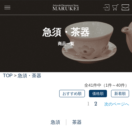
急須・茶器
商品一覧
TOP
>
急須・茶器
全41件中（1件～40件）
おすすめ順
価格順
新着順
1
2
次のページへ
急須
茶器