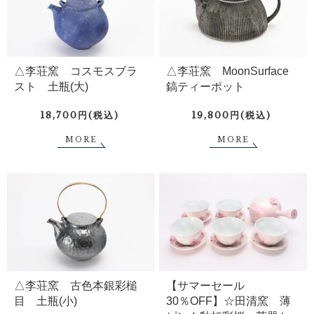
△李荘窯 コスモスブラ
△李荘窯 MoonSurface
スト 土瓶(大)
鎬ティーポット
18,700円(税込)
19,800円(税込)
MORE
MORE
△李荘窯 古色本銀彩槌
【サマーセール
目 土瓶(小)
30％OFF】☆田清窯 薄