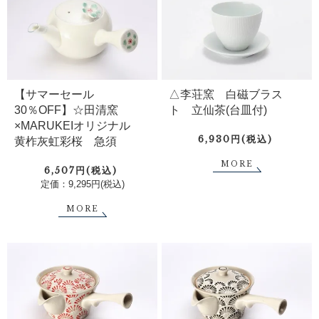
【サマーセール
△李荘窯 白磁ブラス
30％OFF】☆田清窯
ト 立仙茶(台皿付)
×MARUKEIオリジナル
6,930円(税込)
黄柞灰虹彩桜 急須
MORE
6,507円(税込)
定価：9,295円(税込)
MORE