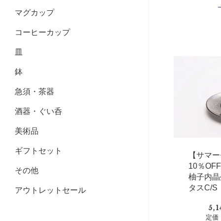
マグカップ
コーヒーカップ
皿
鉢
急須・茶器
酒器・ぐい呑
美術品
ギフトセット
【サマー
10％O
その他
柚子内晶
タスC/S
アウトレットセール
5,
定価：