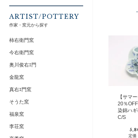
ARTIST/POTTERY
作家・窯元から探す
柿右衛門窯
今右衛門窯
奥川俊右ｴ門
金龍窯
真右ｴ門窯
【サマー
そうた窯
20％O
染錦ハギ
福泉窯
C/S
李荘窯
5,
定価：