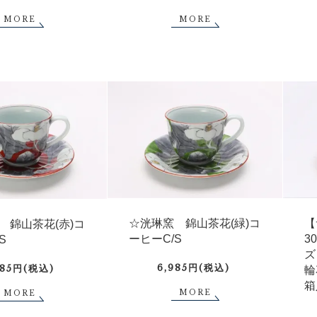
MORE
MORE
【
☆洸琳窯 錦山茶花(緑)コ
 錦山茶花(赤)コ
3
ーヒーC/S
S
ズ
6,985円(税込)
985円(税込)
輪
箱
MORE
MORE