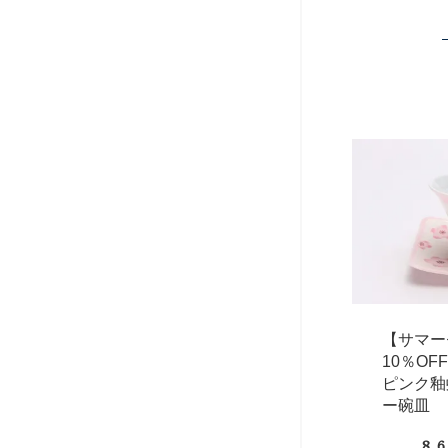
【サマー
10％O
ピンク釉
ー碗皿
8,