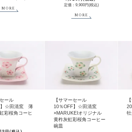
定価：9,900円(税込)
MORE
MORE
セール
【サマーセール
【
FF】☆田清窯 薄
10％OFF】☆田清窯
2
虹彩桜角コーヒ
×MARUKEIオリジナル
牡
黄柞灰虹彩桜角コーヒー
碗皿
613円(税込)