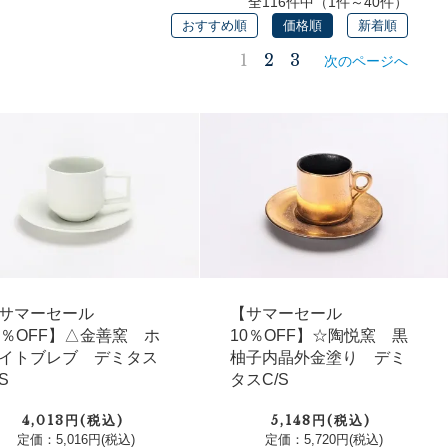
全116件中（1件～40件）
おすすめ順
価格順
新着順
1
2
3
次のページへ
サマーセール
【サマーセール
0％OFF】△金善窯 ホ
10％OFF】☆陶悦窯 黒
イトブレブ デミタス
柚子内晶外金塗り デミ
/S
タスC/S
4,013円(税込)
5,148円(税込)
定価：5,016円(税込)
定価：5,720円(税込)