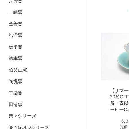
亮秀窯
一峰窯
金善窯
皓洋窯
伝平窯
徳幸窯
伯父山窯
陶悦窯
【サマー
幸楽窯
20％O
所 青磁
田清窯
ーヒーC/
楽々シリーズ
6,
定価：
楽々GOLDシリーズ