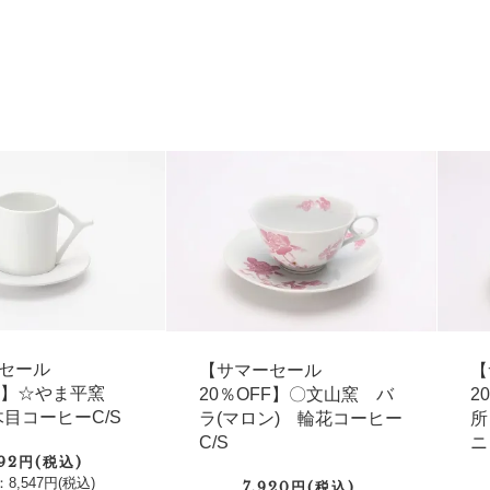
セール
【サマーセール
【
FF】☆やま平窯
20％OFF】〇文山窯 バ
2
 木目コーヒーC/S
ラ(マロン) 輪花コーヒー
所
C/S
ニ
692円(税込)
8,547円(税込)
7,920円(税込)