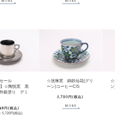
MORE
MORE
セール
☆洸琳窯 錦鉄仙花(グリ
☆
FF】☆陶悦窯 黒
ーン)コーヒーC/S
ン
外銀塗り デミ
5,720円(税込)
MORE
148円(税込)
5,720円(税込)