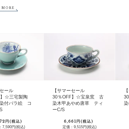
MORE
セール
【サマーセール
【
FF】☆三宅製陶
30％OFF】☆宝泉窯 古
3
染付バラ絵 コ
染木甲あやめ唐草 ティ
染
S
ーC/S
072円(税込)
6,661円(税込)
7,590円(税込)
定価：9,515円(税込)