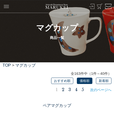
マグカップ
商品一覧
TOP
>
マグカップ
全163件中（1件～40件）
おすすめ順
価格順
新着順
1
2
3
4
5
次のページへ
ペアマグカップ