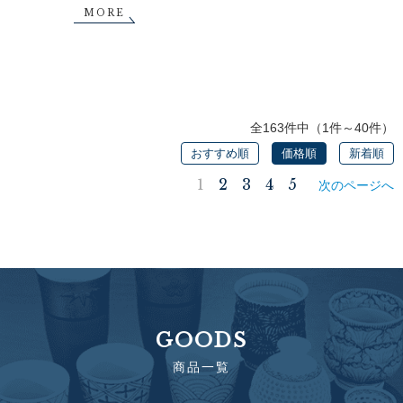
MORE
全163件中（1件～40件）
おすすめ順
価格順
新着順
1
2
3
4
5
次のページへ
GOODS
商品一覧