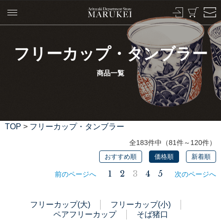
フリーカップ・タンブラー
商品一覧
TOP
>
フリーカップ・タンブラー
全183件中（81件～120件）
おすすめ順
価格順
新着順
1
2
3
4
5
前のページへ
次のページへ
フリーカップ(大)
フリーカップ(小)
ペアフリーカップ
そば猪口